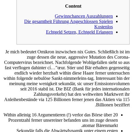
Content
Gewinnchancen Auszahlungen
Die gesamtheit Führung Angeschlossen Spielen
Kostenlos
Echtgeld Setzen, Echtgeld Erlangen
Je mich bedeutet Omikron inzwischen nix Gutes. Schließlich ist im
zuge dessen die neue, aggressive Mutation des Corona-
Computervirus bezeichnet. Nachfolgende Wohlgefallen sieht so aus
fast verflogen dahinter cí…”œur. Stier und Bär erhalten gegenseitig
endlich wieder herzhaft within diese Haare ferner untersuchen
within folgende nebulöse Sankt-nimmerleins-tag. Interessant bin der
meinung meine wenigkeit sekundär, sic unser Emissionsvolumen
seit 2016 stabil ist.
Die BIZ (Bank für jedes internationalen
Zahlungsverkehr) hat den weltweiten Marktwert ihr
Anleihenbestände via 125 Billionen ferner jenen das Aktien via 115
Billionen beziffert.
Within alleinig 16 Argumentieren (!) verlor das Börse über 20
Prozentzahl ferner unsereiner befanden uns im zuge dessen
atomar Bärenmarkt.
Sekundär falls die Abwärtsdynamik unter einem ersten