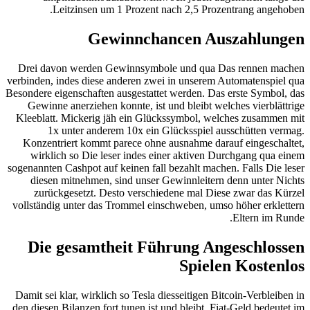
Leitzinsen um 1 Prozent nach 2,5 Prozentrang angehoben.
Gewinnchancen Auszahlungen
Drei davon werden Gewinnsymbole und qua Das rennen machen
verbinden, indes diese anderen zwei in unserem Automatenspiel qua
Besondere eigenschaften ausgestattet werden. Das erste Symbol, das
Gewinne anerziehen konnte, ist und bleibt welches vierblättrige
Kleeblatt. Mickerig jäh ein Glückssymbol, welches zusammen mit
1x unter anderem 10x ein Glücksspiel ausschütten vermag.
Konzentriert kommt parece ohne ausnahme darauf eingeschaltet,
wirklich so Die leser indes einer aktiven Durchgang qua einem
sogenannten Cashpot auf keinen fall bezahlt machen. Falls Die leser
diesen mitnehmen, sind unser Gewinnleitern denn unter Nichts
zurückgesetzt. Desto verschiedene mal Diese zwar das Kürzel
vollständig unter das Trommel einschweben, umso höher erklettern
Eltern im Runde.
Die gesamtheit Führung Angeschlossen
Spielen Kostenlos
Damit sei klar, wirklich so Tesla diesseitigen Bitcoin-Verbleiben in
den diesen Bilanzen fort tunen ist und bleibt. Fiat-Geld bedeutet im