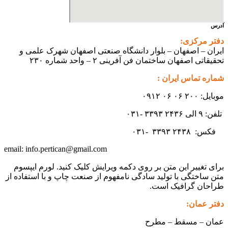
آدرس
دفتر مرکزی:
ایران – اصفهان – بلوار دانشگاه صنعتی اصفهان شهرک علمی و
تحقیقاتی اصفهان ساختمان فن آفرینی ۲ – واحد شماره ۲۳۰
شماره تماس ایران :
موبایل: ۲۰۰ ۰۶ ۰۶ ۰۹۱۲
تلفن: ۹ الی ۲۴۳۶ ۳۳۹۳ -۰۳۱
فکس:
۲۴۳۸ -۰۳۱
۳۳۹۳
info.pertican@gmail.com
email:
برای تغییر این متن بر روی دکمه ویرایش کلیک کنید. لورم ایپسوم
متن ساختگی با تولید سادگی نامفهوم از صنعت چاپ و با استفاده از
طراحان گرافیک است.
دفتر عمان:
عمان – مسقط – مطرح