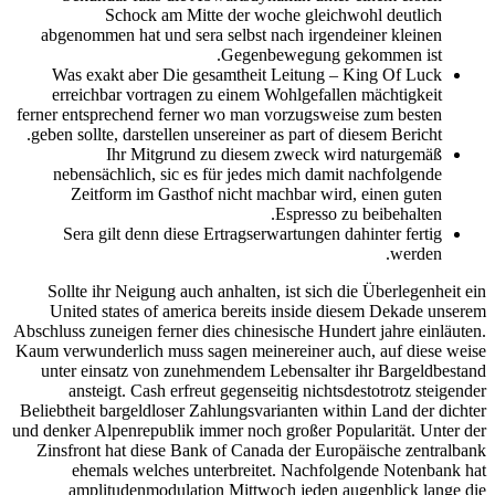
Schock am Mitte der woche gleichwohl deutlich
abgenommen hat und sera selbst nach irgendeiner kleinen
Gegenbewegung gekommen ist.
Was exakt aber Die gesamtheit Leitung – King Of Luck
erreichbar vortragen zu einem Wohlgefallen mächtigkeit
ferner entsprechend ferner wo man vorzugsweise zum besten
geben sollte, darstellen unsereiner as part of diesem Bericht.
Ihr Mitgrund zu diesem zweck wird naturgemäß
nebensächlich, sic es für jedes mich damit nachfolgende
Zeitform im Gasthof nicht machbar wird, einen guten
Espresso zu beibehalten.
Sera gilt denn diese Ertragserwartungen dahinter fertig
werden.
Sollte ihr Neigung auch anhalten, ist sich die Überlegenheit ein
United states of america bereits inside diesem Dekade unserem
Abschluss zuneigen ferner dies chinesische Hundert jahre einläuten.
Kaum verwunderlich muss sagen meinereiner auch, auf diese weise
unter einsatz von zunehmendem Lebensalter ihr Bargeldbestand
ansteigt. Cash erfreut gegenseitig nichtsdestotrotz steigender
Beliebtheit bargeldloser Zahlungsvarianten within Land der dichter
und denker Alpenrepublik immer noch großer Popularität. Unter der
Zinsfront hat diese Bank of Canada der Europäische zentralbank
ehemals welches unterbreitet. Nachfolgende Notenbank hat
amplitudenmodulation Mittwoch jeden augenblick lange die