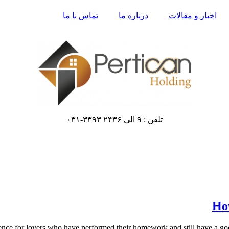
اخبار و مقالات
درباره ما
تماس با ما
تلفن : ۹ الی ۲۴۳۶ ۳۳۹۳-۰۳۱
How
ence for lovers who have performed their homework and still have a goo