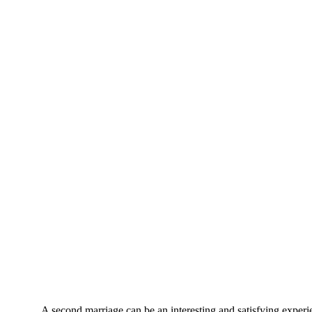
A second marriage can be an interesting and satisfying experi