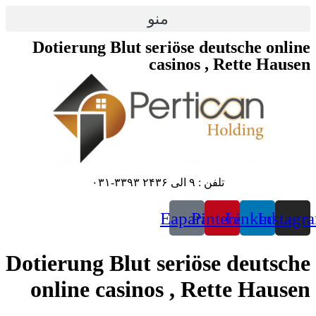
پرش
منو
به
محتوا
Dotierung Blut seriöse deutsche online
casinos , Rette Hausen
تلفن : ۹ الی ۲۴۳۶ ۳۳۹۳-۰۳۱
Eaparat
Pinterest
Linkedin
Instagr
Dotierung Blut seriöse deutsche
online casinos , Rette Hausen