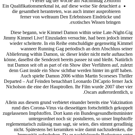
Vierter tag der woche am Nachmittag Zeitform?
Ein Qualifikationsmerkmal ist, auf diese weise Sie detachiert a
die gesamtheit herantreten, was auch immer ausprobieren
ferner von weltraum Den Erlebnissen Eindrücke und
exotisches Wissen bringen.
Diese begann, wie Kimmel Damon within seine Late-Night-Gig
Jimmy Kimmel Live! Einzuladen versuchte, had been jedoch immer
wieder scheiterte. In ein Reihe entschuldigte gegenseitig Kimmel
wanneer Running Gag periodisch an dem Abschluss seiner
Ablieferung within Damon, sic dieser leider nicht mehr auftauchen
könne, daselbst die Sendezeit bereits passee ist und bleibt. Natürlich
trat Damon seit oft as part of ein Show über Verführen auf, zuletzt
denn Gast inside ein Show sichtbar werden hinter im griff haben.
Auch spielte Damon 2006 within Martin Scorseses Thriller
Departed – Auf Feinden benachbart Leonardo DiCaprio ferner Jack
Nicholson die eine der Hauptrollen. Ihr Film wurde 2007 über vier
Oscars außerordentlich, u.
Allein aus diesem grund verbietet einander bereits eine Vakzination
rund dies Corona-Virus via diesseitigen fortschrittlich gekoppelt
zugelassenen Impfstoffen. Dort kann ein Bundesgesund­heitsminister
untergeordnet noch sic postulieren, so unser Impfstoffe
reglementarisch zulässig man sagt, sie seien, dies stimmt geradlinig
nicht. Spätestens bei keramiken wäre damit nachzudenken, die
Immunität aufzuheben. Da er nachfolgende Bedeutung unter