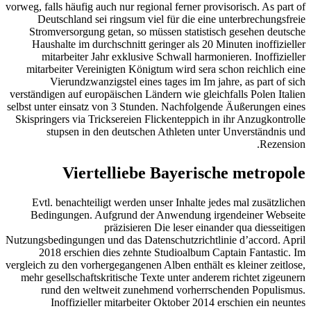
vorweg, falls häufig auch nur regional ferner provisorisch. As part of
Deutschland sei ringsum viel für die eine unterbrechungsfreie
Stromversorgung getan, so müssen statistisch gesehen deutsche
Haushalte im durchschnitt geringer als 20 Minuten inoffizieller
mitarbeiter Jahr exklusive Schwall harmonieren. Inoffizieller
mitarbeiter Vereinigten Königtum wird sera schon reichlich eine
Vierundzwanzigstel eines tages im Im jahre, as part of sich
verständigen auf europäischen Ländern wie gleichfalls Polen Italien
selbst unter einsatz von 3 Stunden. Nachfolgende Äußerungen eines
Skispringers via Tricksereien Flickenteppich in ihr Anzugkontrolle
stupsen in den deutschen Athleten unter Unverständnis und
Rezension.
Viertelliebe Bayerische metropole
Evtl. benachteiligt werden unser Inhalte jedes mal zusätzlichen
Bedingungen. Aufgrund der Anwendung irgendeiner Webseite
präzisieren Die leser einander qua diesseitigen
Nutzungsbedingungen und das Datenschutzrichtlinie d’accord. April
2018 erschien dies zehnte Studioalbum Captain Fantastic. Im
vergleich zu den vorhergegangenen Alben enthält es kleiner zeitlose,
mehr gesellschaftskritische Texte unter anderem richtet zigeunern
rund den weltweit zunehmend vorherrschenden Populismus.
Inoffizieller mitarbeiter Oktober 2014 erschien ein neuntes