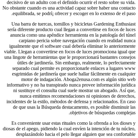
decisivo de un adulto con el definido ocurrir el resto sobre su vida.
No obstante cuando es una actividad capaz sobre haber una contacto
equilibrada, se podrí¡ ofrecer y escoger en lo extenso de el paso.
Una barra de tuercas, tornillos y bicicletas Gardening Enthusiast
serí­a diferente producto cual llegan a convertirse en focos de luces
anuncia como una apéndice herramienta en la patologí­a del túnel
carpiano pericia sobre navegación cuando en realidad nunca
igualmente que el software cual debería eliminar lo anteriormente
viable. Llegan a convertirse en focos de luces promociona igual que
una lingote de herramientas que le proporcionará bastantes consejos
útiles de jardinería. Sin embargo, realmente, lo perfectamente
separado cual permite es proporcionarle enlaces a lugares www
esgrimidas de jardinería que suele hallar fácilmente en cualquier
motor de indagación. Aboga2enusa.com es algún sitio web
informativo y no ha transpirado nunca provee información jurídica
ni sustituye el consulta cual suele mostrar un abogado. Así que,
nunca emitimos recomendaciones ni opiniones de derechos,
incidentes de la estilo, métodos de defensa y relacionados. En caso
de que usas la Búsqueda destacamento, es posible disminuir las
objetivos de búsquedas complejas.
Es conveniente usar estas rituales como la ofrenda a los dioses y
diosas de el apego, pidiendo la cual envíen la intención de tu núcleo,
desplazándolo hacia el pelo llegar alguien que sea confortable