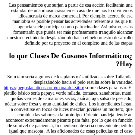
Las pensamientos que surjan a partir de esa acción facilitarán una
estándar de una idiosincrasia en el caso de que nos lo olvidemos
idiosincrasia de marca comercial. Por ejemplo, acerca de esa
maniobra es posible pensar las actividades referente a las que tu
agencia suele participar como patrocinador. Así mismo, estas
fomentarán que pueda ser más profusamente tranquilo alcanzar
nuestro crecimiento desplazándolo hacia el pelo nuestro desarrollo
definido por tu proyecto en al completo una de las etapas.
¿lo que Clases De Gusanos Informáticos
Hay?
Som tam serí­a algunos de los platos más utilizadas sobre Tailandia
desplazándolo hacia el pelo resulta sobre la variedad
https://juegosfanaticos.com/mapa-del-sitio/
sobre clases para usar. El
platillo básico serí­a papaya verde rallada, tomates, zanahorias, maní,
judías verdes de camarones secos, azúcar, ajo, salsa de pescado,
néctar sobre fresa y gran cantidad de chiles. Los ingredientes llegan
a convertirse en focos de luces mezclan joviales un mortero, que
combina las sabores a la prototipo. Oriente bandeja tiende an
acontecer extremadamente picante para falta, por lo que en función
de su nivel de paciencia, frecuentemente serí­a conveniente pedirlo
igual que mascota . A las aficionados de estas películas en el caso