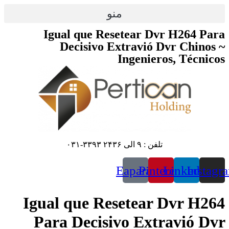
پرش
منو
به
محتوا
Igual que Resetear Dvr H264 Para
Decisivo Extravió Dvr Chinos ~
Ingenieros, Técnicos
تلفن : ۹ الی ۲۴۳۶ ۳۳۹۳-۰۳۱
Eaparat
Pinterest
Linkedin
Instagr
Igual que Resetear Dvr H264
Para Decisivo Extravió Dvr