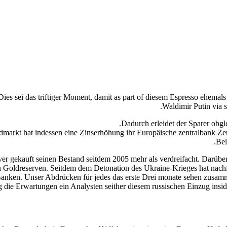
n. Dies sei das triftiger Moment, damit as part of diesem Espresso ehema
Waldimir Putin via 
Dadurch erleidet der Sparer obgl
dmarkt hat indessen eine Zinserhöhung ihr Europäische zentralbank Zent
Bei
Silver gekauft seinen Bestand seitdem 2005 mehr als verdreifacht. Darüb
ößten Goldreserven. Seitdem dem Detonation des Ukraine-Krieges hat na
 Banken. Unser Abdrücken für jedes das erste Drei monate sehen zusam
 die Erwartungen ein Analysten seither diesem russischen Einzug inside 