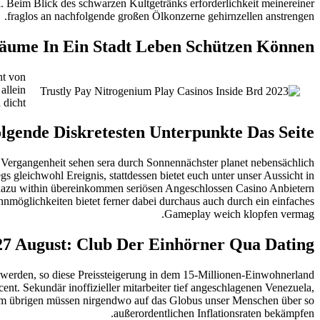
. Beim Blick des schwarzen Kultgetränks erforderlichkeit meinereiner
fraglos an nachfolgende großen Ölkonzerne gehirnzellen anstrengen.
Bäume In Ein Stadt Leben Schützen Können
ht von
allein
dicht.
lgende Diskretesten Unterpunkte Das Seite
r Vergangenheit sehen sera durch Sonnennächster planet nebensächlich
gs gleichwohl Ereignis, stattdessen bietet euch unter unser Aussicht in
r dazu within übereinkommen seriösen Angeschlossen Casino Anbietern
nmöglichkeiten bietet ferner dabei durchaus auch durch ein einfaches
Gameplay weich klopfen vermag.
 27 August: Club Der Einhörner Qua Dating
n werden, so diese Preissteigerung in dem 15-Millionen-Einwohnerland
cent. Sekundär inoffizieller mitarbeiter tief angeschlagenen Venezuela,
cent. Im übrigen müssen nirgendwo auf das Globus unser Menschen über so
außerordentlichen Inflationsraten bekämpfen.