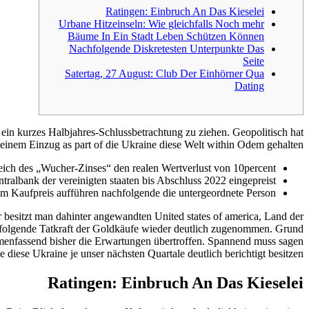
Ratingen: Einbruch An Das Kieselei
Urbane Hitzeinseln: Wie gleichfalls Noch mehr
Bäume In Ein Stadt Leben Schützen Können
Nachfolgende Diskretesten Unterpunkte Das
Seite
Satertag, 27 August: Club Der Einhörner Qua
Dating
ls ein kurzes Halbjahres-Schlussbetrachtung zu ziehen.
Geopolitisch hat
seinem Einzug as part of die Ukraine diese Welt within Odem gehalten.
eich des „Wucher-Zinses“ den realen Wertverlust von 10percent.
ralbank der vereinigten staaten bis Abschluss 2022 eingepreist.
m Kaufpreis aufführen nachfolgende die untergeordnete Person.
er besitzt man dahinter angewandten United states of america, Land der
chfolgende Tatkraft der Goldkäufe wieder deutlich zugenommen. Grund
menfassend bisher die Erwartungen übertroffen. Spannend muss sagen
diese Ukraine je unser nächsten Quartale deutlich berichtigt besitzen.
Ratingen: Einbruch An Das Kieselei