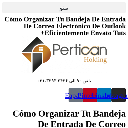
پرش
منو
به
محتوا
Cómo Organizar Tu Bandeja De Entrada
De Correo Electrónico De Outlook
Eficientemente Envato Tuts+
تلفن : ۹ الی ۲۴۳۶ ۳۳۹۳-۰۳۱
Eaparat
Pinterest
Linkedin
Instagr
Cómo Organizar Tu Bandeja
De Entrada De Correo