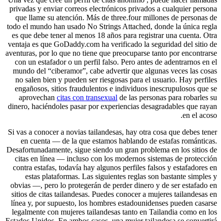
privadas y enviar correos electrónicos privados a cualquier persona
que llame su atención. Más de three.four millones de personas de
todo el mundo han usado No Strings Attached, donde la única regla
es que debe tener al menos 18 años para registrar una cuenta. Otra
ventaja es que GoDaddy.com ha verificado la seguridad del sitio de
aventuras, por lo que no tiene que preocuparse tanto por encontrarse
con un estafador o un perfil falso. Pero antes de adentrarnos en el
mundo del “ciberamor”, cabe advertir que algunas veces las cosas
no salen bien y pueden ser riesgosas para el usuario. Hay perfiles
engañosos, sitios fraudulentos e individuos inescrupulosos que se
aprovechan
citas con transexual
de las personas para robarles su
dinero, haciéndoles pasar por experiencias desagradables que rayan
en el acoso.
Si vas a conocer a novias tailandesas, hay otra cosa que debes tener
en cuenta — de la que estamos hablando de estafas románticas.
Desafortunadamente, sigue siendo un gran problema en los sitios de
citas en línea — incluso con los modernos sistemas de protección
contra estafas, todavía hay algunos perfiles falsos y estafadores en
estas plataformas. Las siguientes reglas son bastante simples y
obvias —, pero lo protegerán de perder dinero y de ser estafado en
sitios de citas tailandesas. Puedes conocer a mujeres tailandesas en
línea y, por supuesto, los hombres estadounidenses pueden casarse
legalmente con mujeres tailandesas tanto en Tailandia como en los
Estados Unidos. En ambos casos, una mujer tailandesa se convertirá