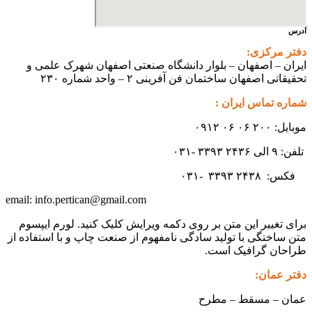
آدرس
دفتر مرکزی:
ایران – اصفهان – بلوار دانشگاه صنعتی اصفهان شهرک علمی و
تحقیقاتی اصفهان ساختمان فن آفرینی ۲ – واحد شماره ۲۳۰
شماره تماس ایران :
موبایل: ۲۰۰ ۰۶ ۰۶ ۰۹۱۲
تلفن: ۹ الی ۲۴۳۶ ۳۳۹۳ -۰۳۱
فکس:
۲۴۳۸ -۰۳۱
۳۳۹۳
info.pertican@gmail.com
email:
برای تغییر این متن بر روی دکمه ویرایش کلیک کنید. لورم ایپسوم
متن ساختگی با تولید سادگی نامفهوم از صنعت چاپ و با استفاده از
طراحان گرافیک است.
دفتر عمان:
عمان – مسقط – مطرح