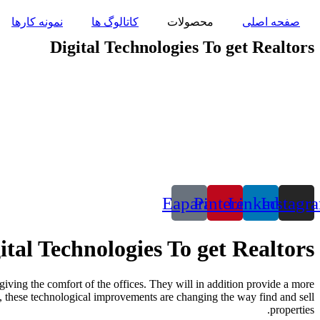
پرش
صفحه اصلی
محصولات
کاتالوگ ها
نمونه کارها
به
محتوا
Digital Technologies To get Realtors
Eaparat
Pinterest
Linkedin
Instagr
ital Technologies To get Realtors
 giving the comfort of the offices. They will in addition provide a more
s, these technological improvements are changing the way find and sell
properties.