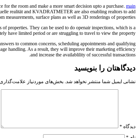
ience for the room and make a more smart decision upto a purchase.
main
irtuelle realität and KVADRATMETER are also enabling realtors to add
oom measurements, surface plans as well as 3D renderings of properties.
s of properties. They can be used to do openair inspections, which is a
ely have limited period or are struggling to travel to view the property.
ng answers to common concerns, scheduling appointments and qualifying
age handling. As a result, they will improve their marketing efficiency
and increase the availablility of successful transactions.
دیدگاهتان را بنویسید
نشانی ایمیل شما منتشر نخواهد شد.
بخش‌های موردنیاز علامت‌گذاری 
دیدگاه
*
نام
*