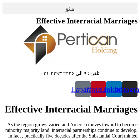
پرش
منو
به
محتوا
Effective Interracial Marriages
تلفن : ۹ الی ۲۴۳۶ ۳۳۹۳-۰۳۱
Eaparat
Pinterest
Linkedin
Instagr
Effective Interracial Marriages
As the region grows varied and America moves toward to become
minority-majority land, interracial partnerships continue to develop.
In fact , practically five decades after the Substantial Court minted