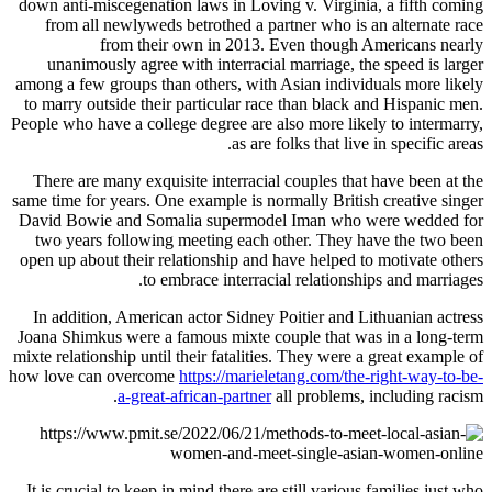
down anti-miscegenation laws in Loving v. Virginia, a fifth coming
from all newlyweds betrothed a partner who is an alternate race
from their own in 2013. Even though Americans nearly
unanimously agree with interracial marriage, the speed is larger
among a few groups than others, with Asian individuals more likely
to marry outside their particular race than black and Hispanic men.
People who have a college degree are also more likely to intermarry,
as are folks that live in specific areas.
There are many exquisite interracial couples that have been at the
same time for years. One example is normally British creative singer
David Bowie and Somalia supermodel Iman who were wedded for
two years following meeting each other. They have the two been
open up about their relationship and have helped to motivate others
to embrace interracial relationships and marriages.
In addition, American actor Sidney Poitier and Lithuanian actress
Joana Shimkus were a famous mixte couple that was in a long-term
mixte relationship until their fatalities. They were a great example of
how love can overcome
https://marieletang.com/the-right-way-to-be-
a-great-african-partner
all problems, including racism.
It is crucial to keep in mind there are still various families just who