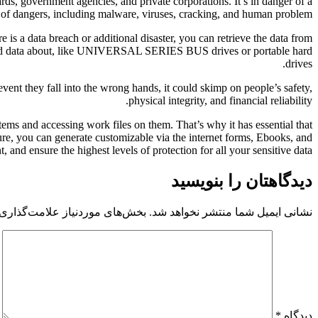
rds, government agencies, and private corporations. It’s in danger of a
 of dangers, including malware, viruses, cracking, and human problem.
ere is a data breach or additional disaster, you can retrieve the data from
hold data about, like UNIVERSAL SERIES BUS drives or portable hard
drives.
vent they fall into the wrong hands, it could skimp on people’s safety,
physical integrity, and financial reliability.
ms and accessing work files on them. That’s why it has essential that
ture, you can generate customizable via the internet forms, Ebooks, and
and ensure the highest levels of protection for all your sensitive data.
دیدگاهتان را بنویسید
نشانی ایمیل شما منتشر نخواهد شد.
بخش‌های موردنیاز علامت‌گذاری 
دیدگاه
*