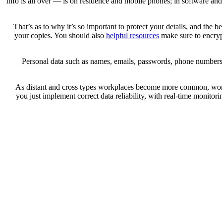
Info is all over — is on residence and mobile phones; in software and
That’s as to why it’s so important to protect your details, and the bes
your copies. You should also
helpful resources
make sure to encryp
Personal data such as names, emails, passwords, phone numbers, cr
As distant and cross types workplaces become more common, workers
you just implement correct data reliability, with real-time monito