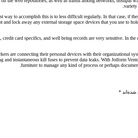
 on the web repositories; as well as transit among networks, hostipal wa
variety
t way to accomplish this is to less difficult regularly. In that case, if th
t and lock away any external storage space devices that you use to 
edit card specifics, and well being records are very sensitive. In the e
 are connecting their personal devices with their organizational syste
ring and instantaneous kill fuses to prevent data leaks. With Jotform Ven
furniture to manage any kind of process or perhaps document, 
شده‌اند
*