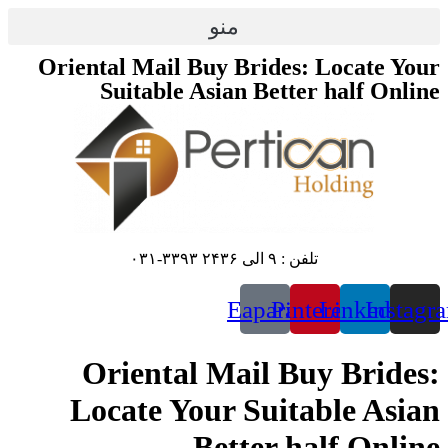
پرش
منو
به
محتوا
Oriental Mail Buy Brides: Locate Your
Suitable Asian Better half Online
تلفن : ۹ الی ۲۴۳۶ ۳۳۹۳-۰۳۱
Eaparat
Pinterest
Linkedin
Instagr
Oriental Mail Buy Brides:
Locate Your Suitable Asian
Better half Online