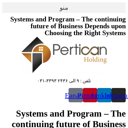
پرش
منو
به
محتوا
Systems and Program – The continuing
future of Business Depends upon
Choosing the Right Systems
تلفن : ۹ الی ۲۴۳۶ ۳۳۹۳-۰۳۱
Eaparat
Pinterest
Linkedin
Instagr
Systems and Program – The
continuing future of Business