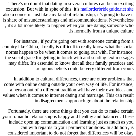
There’s no doubt that dating in several cultures can be an exciting
excursion. But with in spite of this, it’s
mailorderbrideguide.net site
also a concern. Just like any kind of relationship, it’s going to have it
is share of misunderstandings and miscommunications. Nevertheless
, it’s a lot more likely to happen when you are dating someone who
is normally from a unique culture.
For instance , if you’re going out with someone coming from a
country like China, it really is difficult to really know what the social
norms happen to be when it comes to going out with. For instance,
the social grace for getting in touch with and sending text messages
may differ. It’s essential to know that all their family practices and
religious beliefs could be very different from yours.
In addition to cultural differences, there are other problems that
come with online dating outside your own way of life. For instance,
a person out of a different tradition will have their own ideas and
values when it comes to internet dating and marriage. This can result
in disagreements approach go about the relationship.
Fortunately, there are some things that you can do to make certain
your romantic relationship is happy and healthy and balanced. These
include open up communication and learning just as much as you
can with regards to your partner’s traditions. In addition , is
considered important to do not forget that differences will be okay