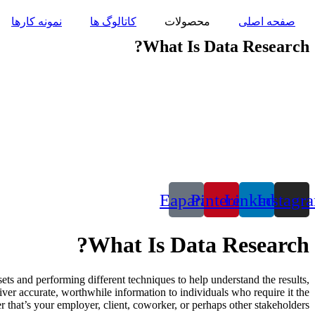
پرش
صفحه اصلی
محصولات
کاتالوگ ها
نمونه کارها
به
محتوا
What Is Data Research?
Eaparat
Pinterest
Linkedin
Instagr
What Is Data Research?
 sets and performing different techniques to help understand the results,
iver accurate, worthwhile information to individuals who require it the
r that’s your employer, client, coworker, or perhaps other stakeholders.